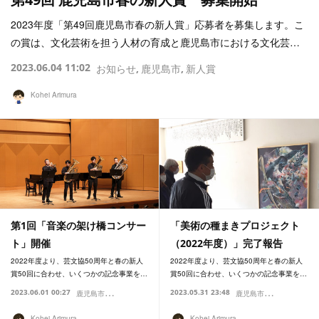
2023年度「第49回鹿児島市春の新人賞」応募者を募集します。こ
の賞は、文化芸術を担う人材の育成と鹿児島市における文化芸…
2023.06.04 11:02
お知らせ
鹿児島市
新人賞
Kohei Arimura
第1回「音楽の架け橋コンサー
「美術の種まきプロジェクト
ト」開催
（2022年度）」完了報告
2022年度より、芸文協50周年と春の新人
2022年度より、芸文協50周年と春の新人
賞50回に合わせ、いくつかの記念事業を…
賞50回に合わせ、いくつかの記念事業を…
鹿
児島市
鹿
児島市
2023.06.01 00:27
2023.05.31 23:48
会員活動
新人賞
運営
会員活動
Kohei Arimura
Kohei Arimura