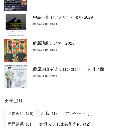
中島一光 ピアノリサイタル 2026
2026.05.07 09:01
維新演劇シアター2026
2026.05.01 08:00
藤原道山 邦楽サロンコンサート 其ノ四
2026.04.03 22:43
カテゴリ
お知らせ
(
28
)
訃報
(
1
)
アンケート
(
1
)
鹿児島県
(
8
)
会報 かごしま芸術文化
(
12
)