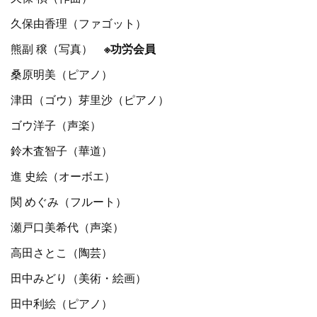
久保由香理（ファゴット）
熊副 穣（写真）
※功労会員
桑原明美（ピアノ）
津田（ゴウ）芽里沙（ピアノ）
ゴウ洋子（声楽）
鈴木査智子（華道）
進 史絵（オーボエ）
関 めぐみ（フルート）
瀬戸口美希代（声楽）
高田さとこ（陶芸）
田中みどり（美術・絵画）
田中利絵（ピアノ）