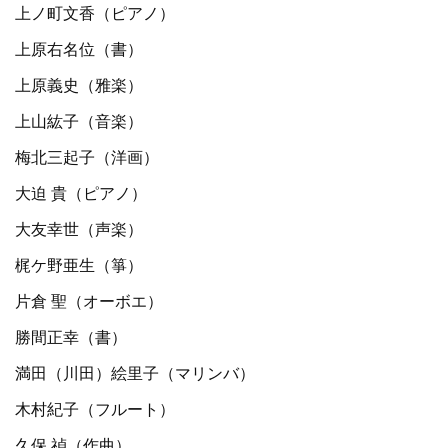
上ノ町文香（ピアノ）
上原右名位（書）
上原義史（雅楽）
上山紘子（音楽）
梅北三起子（洋画）
大迫 貴（ピアノ）
大友幸世（声楽）
梶ケ野亜生（箏）
片倉 聖（オーボエ）
勝間正幸（書）
満田（川田）絵里子（マリンバ）
木村紀子（フルート）
久保 禎（作曲）