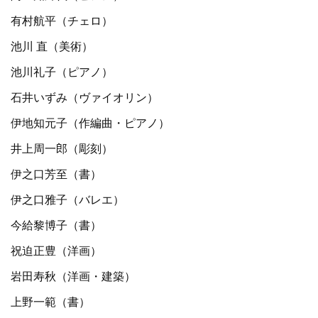
有村航平（チェロ）
池川 直（美術）
池川礼子（ピアノ）
石井いずみ（ヴァイオリン）
伊地知元子（作編曲・ピアノ）
井上周一郎（彫刻）
伊之口芳至（書）
伊之口雅子（バレエ）
今給黎博子（書）
祝迫正豊（洋画）
岩田寿秋（洋画・建築）
上野一範（書）