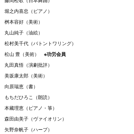
藤間松歌（日本舞踊）
堀之内喜忠（ピアノ）
桝本容好（美術）
丸山純子（油絵）
松村美千代（バトントワリング）
松山 豊（美術）
※功労会員
丸田真悟（演劇批評）
美坂康太郎（美術）
向原瑞恵（書）
もちだひろこ（朗読）
本藏理恵（ピアノ・箏）
森田由美子（ヴァイオリン）
矢野奈帆子（ハープ）