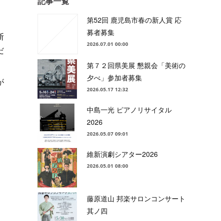
記事一覧
第52回 鹿児島市春の新人賞 応
募者募集
断
2026.07.01 00:00
だ
第７２回県美展 懇親会「美術の
夕べ」参加者募集
が
2026.05.17 12:32
中島一光 ピアノリサイタル
2026
2026.05.07 09:01
維新演劇シアター2026
2026.05.01 08:00
藤原道山 邦楽サロンコンサート
其ノ四