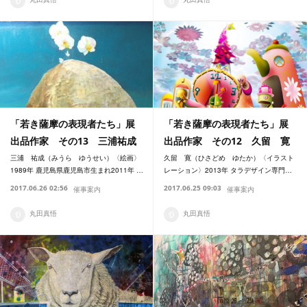
「若き薩摩の表現者たち」展
「若き薩摩の表現者たち」展
出品作家 その13 三浦祐成
出品作家 その12 久留 寛
三浦 祐成（みうら ゆうせい）〈絵画〉
久留 寛（ひさどめ ゆたか）〈イラスト
1989年 鹿児島県鹿児島市生まれ2011年 …
レーション〉2013年 タラデザイン専門…
2017.06.26 02:56
2017.06.25 09:03
催事案内
催事案内
丸田真悟
丸田真悟