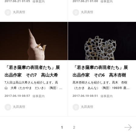
2017.06.21 01:05
2017.06.21 01:00
催事案内
催事案内
丸田真悟
丸田真悟
「若き薩摩の表現者たち」展
「若き薩摩の表現者たち」展
出品作家 その7 高山大希
出品作家 その6 高木杏樹
7人目は高山大希さんを紹介します。高
髙木杏樹さんを紹介します。髙木 杏樹
山 大希（たかやま だいき）〈陶芸〉…
（たかき あんな）〈陶芸〉1993年 鹿…
2017.06.19 08:57
2017.06.19 08:51
催事案内
催事案内
丸田真悟
丸田真悟
1
2