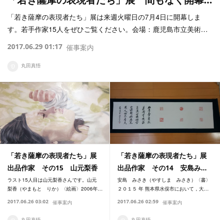
「若き薩摩の表現者たち」展は来週火曜日の7月4日に開幕しま
す。若手作家15人をぜひご覧ください。会場：鹿児島市立美術…
2017.06.29 01:17
催事案内
丸田真悟
「若き薩摩の表現者たち」展
「若き薩摩の表現者たち」展
出品作家 その15 山元梨香
出品作家 その14 安島み…
ラスト15人目は山元梨香さんです。山元
安島 みさき（やすしま みさき）〈書〉
梨香（やまもと りか）〈絵画〉2006年…
２０１５ 年 熊本県水俣市において，大…
2017.06.26 03:02
2017.06.26 02:59
催事案内
催事案内
丸田真悟
丸田真悟