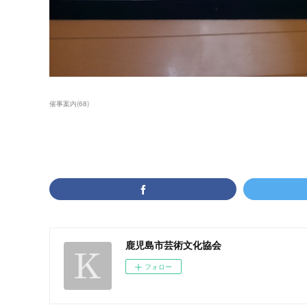
催事案内
(
68
)
鹿児島市芸術文化協会
フォロー