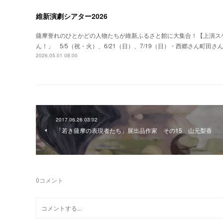
維新演劇シアター2026
薩摩誉れのひとかどの人物たちが維新ふるさと館に大集合！【上演ス
ん！」 5/5（祝・火）、6/21（日）、7/19（日）・西郷さん町田さ
2026.05.01 08:00
2017.06.26 03:02
「若き薩摩の表現者たち」展出品作家 その15 山元梨香
0
コメント