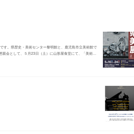
中です。県歴史・美術センター黎明館と、鹿児島市立美術館で
懇親会として、５月23日（土）に山形屋食堂にて、「美術…