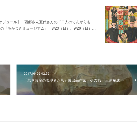
ケジュール】・西郷さん五代さんの「二人のてんがらも
んの「あかつきミュージアム」 8/23（日）、9/20（日）…
2017.06.26 02:56
「若き薩摩の表現者たち」展出品作家 その13 三浦祐成