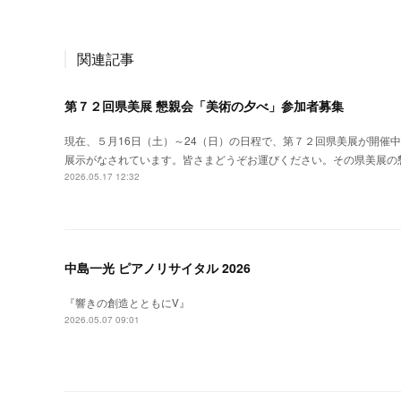
関連記事
第７２回県美展 懇親会「美術の夕べ」参加者募集
現在、５月16日（土）～24（日）の日程で、第７２回県美展が開催
展示がなされています。皆さまどうぞお運びください。その県美展の
2026.05.17 12:32
中島一光 ピアノリサイタル 2026
『響きの創造とともにⅤ』
2026.05.07 09:01