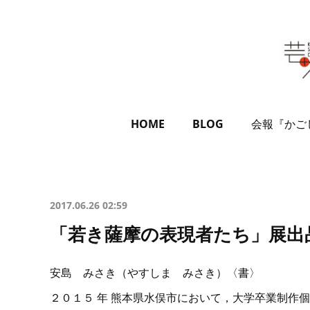
HOME
BLOG
会報『かご
2017.06.26 02:59
「若き薩摩の表現者たち」展出
安島 みさき（やすしま みさき）〈書〉
２０１５ 年 熊本県水俣市において，大学卒業制作