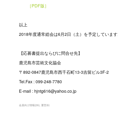
［PDF版］
以上
2018年度通常総会は6月2日（土）を予定しています
【応募書提出ならびに問合せ先】
鹿児島市芸術文化協会
〒892-0847鹿児島市西千石町13-3吉留ビル3F-2
Tel.Fax : 099-248-7780
E-mail : hjntg616@yahoo.co.jp
会員向け情報
(
26
)
運営
(
6
)