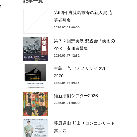
記事一覧
会
第52回 鹿児島市春の新人賞 応
募者募集
2026.07.01 00:00
第７２回県美展 懇親会「美術の
夕べ」参加者募集
2026.05.17 12:32
中島一光 ピアノリサイタル
2026
2026.05.07 09:01
維新演劇シアター2026
2026.05.01 08:00
藤原道山 邦楽サロンコンサート
其ノ四