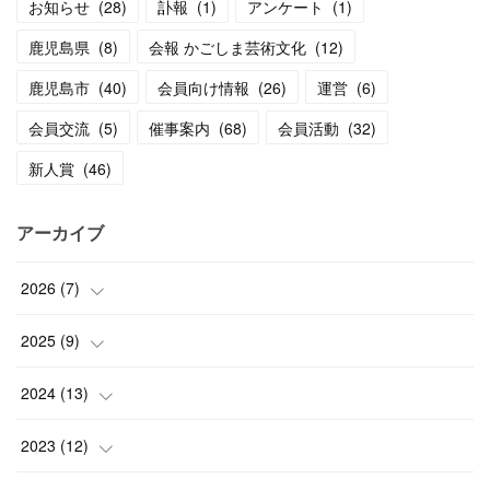
お知らせ
(
28
)
訃報
(
1
)
アンケート
(
1
)
鹿児島県
(
8
)
会報 かごしま芸術文化
(
12
)
鹿児島市
(
40
)
会員向け情報
(
26
)
運営
(
6
)
会員交流
(
5
)
催事案内
(
68
)
会員活動
(
32
)
新人賞
(
46
)
アーカイブ
2026
(
7
)
(
1
)
2025
(
9
)
(
3
)
(
1
)
2024
(
13
)
(
2
)
(
3
)
(
1
)
2023
(
12
)