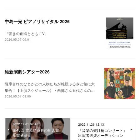
中島一光 ピアノリサイタル 2026
『響きの創造とともにⅤ』
2026.05.07 09:01
維新演劇シアター2026
薩摩誉れのひとかどの人物たちが維新ふるさと館に大
集合！【上演スケジュール】・西郷さん五代さんの…
2026.05.01 08:00
2022.12.01 07:46
2022.11.26 12:13
第48回 鹿児島市春の新人賞
「音楽の架け橋コンサート」
受賞者決定
出演者選抜オーディション