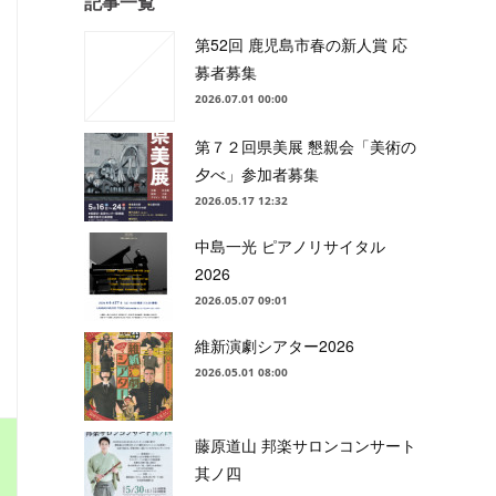
記事一覧
第52回 鹿児島市春の新人賞 応
募者募集
2026.07.01 00:00
第７２回県美展 懇親会「美術の
夕べ」参加者募集
2026.05.17 12:32
中島一光 ピアノリサイタル
2026
2026.05.07 09:01
維新演劇シアター2026
2026.05.01 08:00
藤原道山 邦楽サロンコンサート
其ノ四