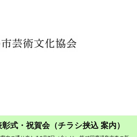
 表彰式・祝賀会（チラシ挟込 案内）