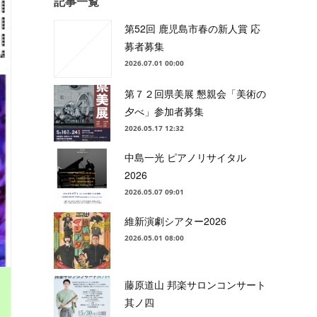
記事一覧
第52回 鹿児島市春の新人賞 応
募者募集
2026.07.01 00:00
第７２回県美展 懇親会「美術の
夕べ」参加者募集
2026.05.17 12:32
中島一光 ピアノリサイタル
2026
2026.05.07 09:01
維新演劇シアター2026
2026.05.01 08:00
藤原道山 邦楽サロンコンサート
其ノ四