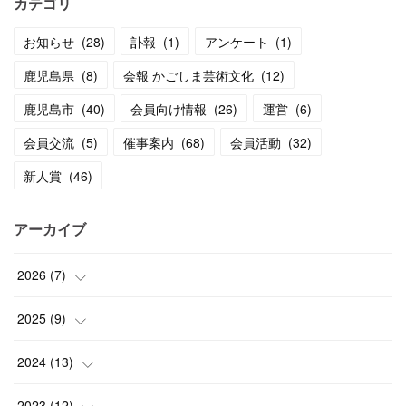
カテゴリ
お知らせ
(
28
)
訃報
(
1
)
アンケート
(
1
)
鹿児島県
(
8
)
会報 かごしま芸術文化
(
12
)
鹿児島市
(
40
)
会員向け情報
(
26
)
運営
(
6
)
会員交流
(
5
)
催事案内
(
68
)
会員活動
(
32
)
新人賞
(
46
)
アーカイブ
2026
(
7
)
(
1
)
2025
(
9
)
(
3
)
(
1
)
2024
(
13
)
(
2
)
(
3
)
(
1
)
2023
(
12
)