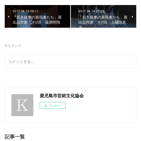
2017.06.15 06:11
2017.06.14 00:29
「若き薩摩の表現者たち」展
「若き薩摩の表現者たち」展
出品作家 その5 蔵満明翔
出品作家 その3 上脇田直
子
0
コメント
鹿児島市芸術文化協会
フォロー
記事一覧