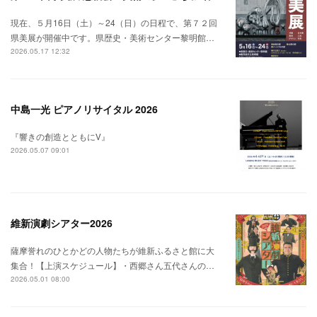
現在、５月16日（土）～24（日）の日程で、第７２回
県美展が開催中です。県歴史・美術センター黎明館…
2026.05.17 12:32
中島一光 ピアノリサイタル 2026
『響きの創造とともにⅤ』
2026.05.07 09:01
維新演劇シアター2026
薩摩誉れのひとかどの人物たちが維新ふるさと館に大
集合！【上演スケジュール】・西郷さん五代さんの…
2026.05.01 08:00