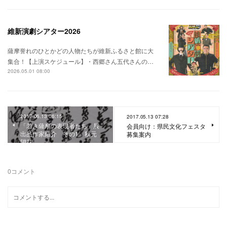
維新演劇シアター2026
薩摩誉れのひとかどの人物たちが維新ふるさと館に大
集合！【上演スケジュール】・西郷さん五代さんの…
2026.05.01 08:00
2017.06.13 06:15
2017.05.13 07:28
「若き薩摩の表現者たち」展
会員向け：県民文化フェスタ
出品作家紹介 その1 秋元
募集案内
望花
0
コメント