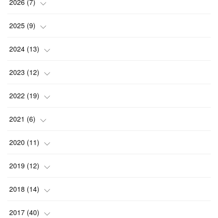
2026
(
7
)
(
1
)
2025
(
9
)
(
3
)
(
1
)
2024
(
13
)
(
2
)
(
3
)
(
1
)
2023
(
12
)
(
1
)
(
1
)
(
5
)
(
2
)
2022
(
19
)
(
4
)
(
1
)
(
1
)
(
2
)
2021
(
6
)
(
2
)
(
4
)
(
3
)
(
2
)
2020
(
11
)
(
2
)
(
1
)
(
2
)
(
1
)
(
3
)
2019
(
12
)
(
2
)
(
2
)
(
3
)
(
1
)
(
1
)
(
1
)
2018
(
14
)
(
1
)
(
3
)
(
2
)
(
1
)
(
1
)
(
2
)
2017
(
40
)